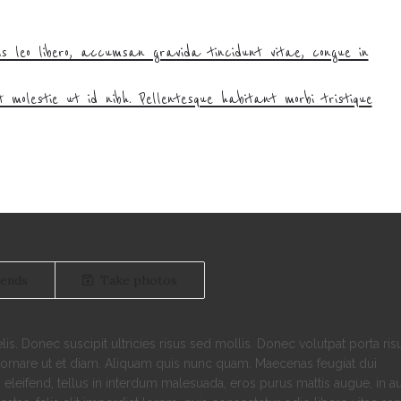
is leo libero, accumsan gravida tincidunt vitae, congue in
 molestie ut id nibh. Pellentesque habitant morbi tristique
iends
Take photos
s. Donec suscipit ultricies risus sed mollis. Donec volutpat porta ris
 ornare ut et diam. Aliquam quis nunc quam. Maecenas feugiat dui
 eleifend, tellus in interdum malesuada, eros purus mattis augue, in a