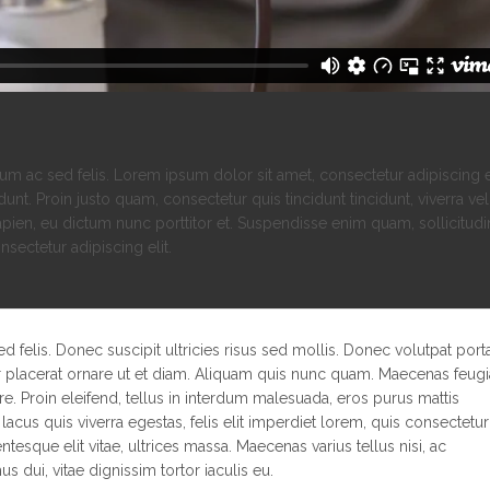
m ac sed felis. Lorem ipsum dolor sit amet, consectetur adipiscing el
dunt. Proin justo quam, consectetur quis tincidunt tincidunt, viverra vel
sapien, eu dictum nunc porttitor et. Suspendisse enim quam, sollicitudi
nsectetur adipiscing elit.
felis. Donec suscipit ultricies risus sed mollis. Donec volutpat port
r placerat ornare ut et diam. Aliquam quis nunc quam. Maecenas feugi
e. Proin eleifend, tellus in interdum malesuada, eros purus mattis
lacus quis viverra egestas, felis elit imperdiet lorem, quis consectetur
entesque elit vitae, ultrices massa. Maecenas varius tellus nisi, ac
 dui, vitae dignissim tortor iaculis eu.