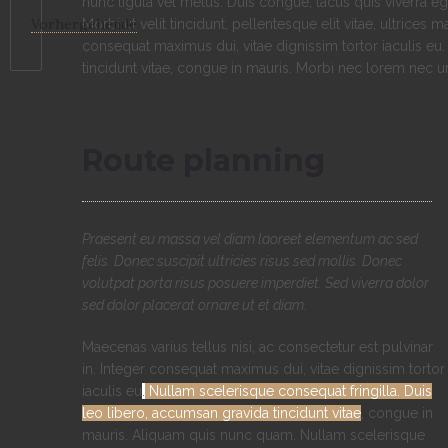
nunc ligula vel metus. Duis congue, lacus quis viverra ege
Vorhergehende
Morbi ut velit tincidunt, pellentesque elit vitae, ultrices 
consequat maximus dui, vitae dignissim tortor iaculis eu.
tincidunt vitae, congue in mauris. Morbi nec lorem nec ur
Route planning
Praesent eu massa vel diam laoreet elementum ac sed
felis. Donec suscipit ultricies risus sed mollis. Donec
volutpat porta risus posuere imperdiet. Sed viverra dolor
sed dolor placerat ornare ut et diam.
Maecenas varius tellus nisi, ac consectetur est pulvinar
in. Integer consequat maximus dui, vitae dignissim tortor
iaculis eu
.
Nullam scelerisque consequat fringilla. Duis
leo libero, accumsan gravida tincidunt vitae
, congue in
mauris. Aliquam quis nunc quam. Nullam scelerisque