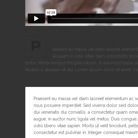
P
raesent eu massa vel diam laoreet elementu
Aliquam in odio vitae diam sollicitudin tinci
tortor. Morbi tempus fringilla rutrum. In euismod turpis 
facilisis a, aliquam et dui. Lorem ipsum dolor sit amet, co
Praesent eu massa vel diam laoreet elementum ac sed 
risus posuere imperdiet. Sed viverra dolor sed dolo
dui venenatis dui convallis, a consectetur quam ornar
augue, in auctor nunc ligula vel metus. Duis congue, 
odio libero vitae sapien. Morbi ut velit tincidunt, pell
consectetur est pulvinar in. Integer consequat maximus