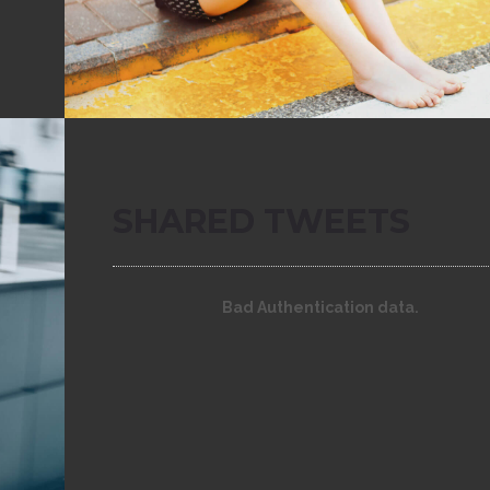
SHARED TWEETS
Bad Authentication data.