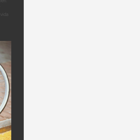
ien.
r
avida