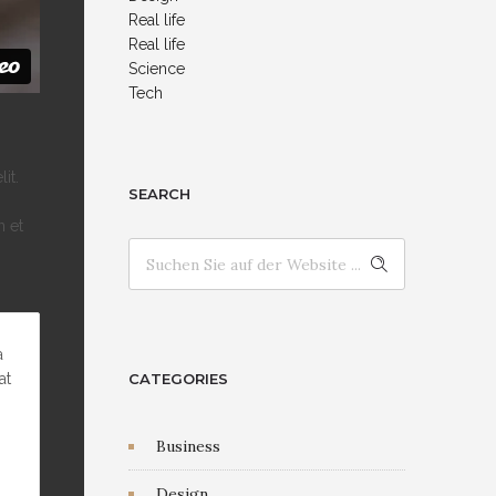
Real life
Real life
Science
Tech
it.
SEARCH
n et
a
at
CATEGORIES
Business
Design