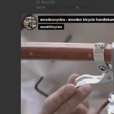
28. Mai 2018
durch
Matthias Förtsch
in
Science