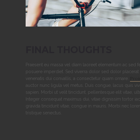
FINAL THOUGHTS
Praesent eu massa vel diam laoreet elementum ac sed feli
posuere imperdiet. Sed viverra dolor sed dolor placerat
Proi
venenatis dui convallis, a consectetur quam ornare.
auctor nunc ligula vel metus. Duis congue, lacus quis vive
sapien. Morbi ut velit tincidunt, pellentesque elit vitae, u
Integer consequat maximus dui, vitae dignissim tortor iac
gravida tincidunt vitae, congue in mauris. Morbi nec lore
tristique senectus.