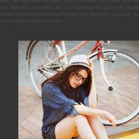
stas, felis elit imperdiet lorem, quis consectetur odio libero vitae sap
massa. Maecenas varius tellus nisi, ac consectetur est pulvinar in. Intege
 Nullam scelerisque consequat fringilla. Duis leo libero, accumsan gr
na tincidunt molestie ut id nibh.