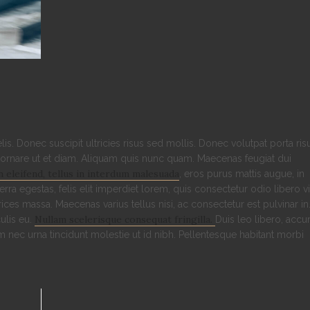
s. Donec suscipit ultricies risus sed mollis. Donec volutpat porta ris
 ornare ut et diam. Aliquam quis nunc quam. Maecenas feugiat dui
n eleifend, tellus in interdum malesuada
, eros purus mattis augue, in
rra egestas, felis elit imperdiet lorem, quis consectetur odio libero v
ltrices massa. Maecenas varius tellus nisi, ac consectetur est pulvinar in
Nullam scelerisque consequat fringilla.
ulis eu.
Duis leo libero, acc
m nec urna tincidunt molestie ut id nibh. Pellentesque habitant morbi