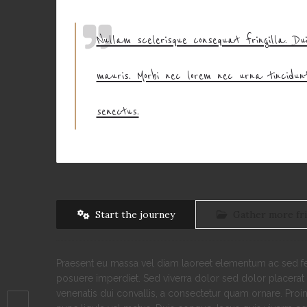
Nullam scelerisque consequat fringilla. Du
mauris. Morbi nec lorem nec urna tincidunt
senectus.
Start the journey
Gather more fr
Praesent eu massa vel diam laoreet elementum ac sed feli
posuere imperdiet. Sed viverra dolor sed dolor placerat
venenatis dui convallis, a consectetur quam ornare. Proin