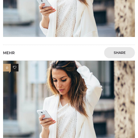
MEHR
SHARE
0
4