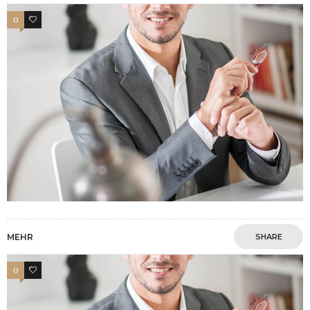
0
3
MEHR
SHARE
0
3