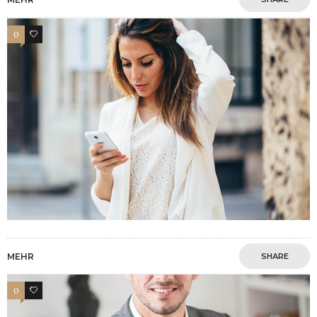
0
4
MEHR
SHARE
0
10