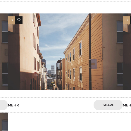
0
1
0
MEHR
SHARE
ME