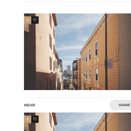
0
1
MEHR
SHARE
0
1