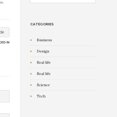
um
CATEGORIES
ide
Business
ED IN
Design
Real life
Real life
Science
Tech