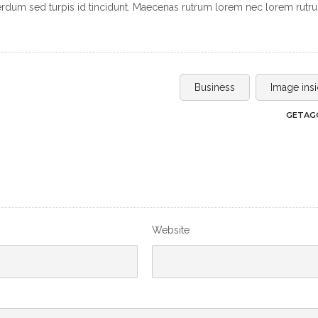
erdum sed turpis id tincidunt. Maecenas rutrum lorem nec lorem rutr
Business
Image ins
GETAGG
Website