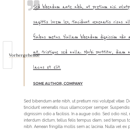
Sed bibendum ante nibh, ut pretium nisi volutp
sagittis lorem leo, tincidunt venenatis risus 
finibus metus. Nullam bibendum dignissim odio 
at, tristique sed nulla. Morbi porttitor, diam
Vorhergehende
lacus et elit.
SOME AUTHOR, COMPANY
Sed bibendum ante nibh, ut pretium nisi volutpat vitae. Do
tincidunt venenatis risus ullamcorper semper. Suspendi
dignissim odio a facilisis. In a augue odio. Sed odio nisl, 
interdum dictum, tellus felis tempus diam, sed tempus tor
nibh. Aenean fringilla mollis sem ac lacinia. Nulla vel ex