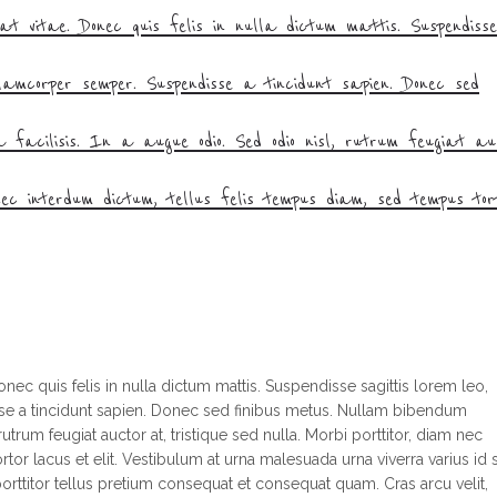
at vitae. Donec quis felis in nulla dictum mattis. Suspendisse
ullamcorper semper. Suspendisse a tincidunt sapien. Donec sed
a facilisis. In a augue odio. Sed odio nisl, rutrum feugiat au
 nec interdum dictum, tellus felis tempus diam, sed tempus tor
nec quis felis in nulla dictum mattis. Suspendisse sagittis lorem leo,
sse a tincidunt sapien. Donec sed finibus metus. Nullam bibendum
rutrum feugiat auctor at, tristique sed nulla. Morbi porttitor, diam nec
tor lacus et elit. Vestibulum at urna malesuada urna viverra varius id 
 porttitor tellus pretium consequat et consequat quam. Cras arcu velit,