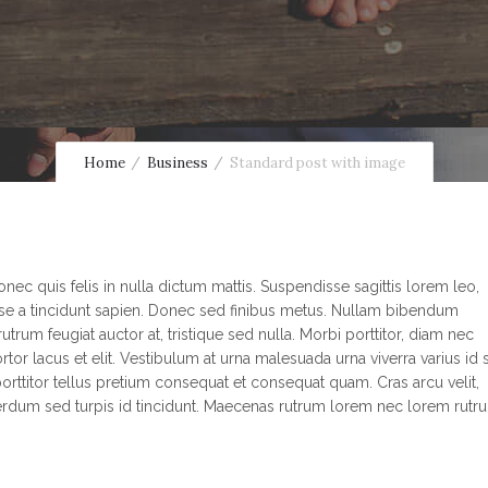
Home
Business
Standard post with image
nec quis felis in nulla dictum mattis. Suspendisse sagittis lorem leo,
sse a tincidunt sapien. Donec sed finibus metus. Nullam bibendum
rutrum feugiat auctor at, tristique sed nulla. Morbi porttitor, diam nec
tor lacus et elit. Vestibulum at urna malesuada urna viverra varius id 
 porttitor tellus pretium consequat et consequat quam. Cras arcu velit,
erdum sed turpis id tincidunt. Maecenas rutrum lorem nec lorem rutr