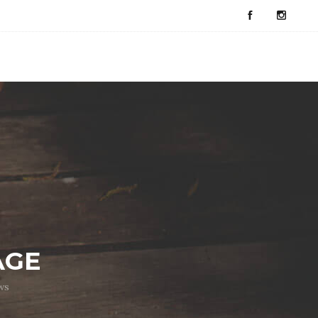
AGE
ws