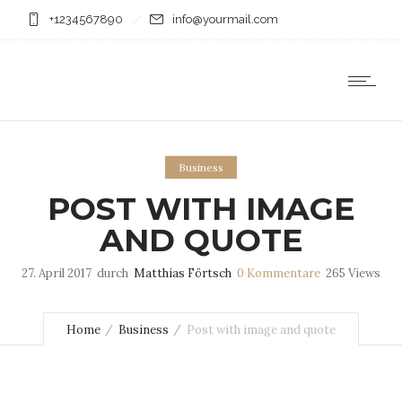
+1234567890
info@yourmail.com
Business
POST WITH IMAGE
AND QUOTE
27. April 2017
durch
Matthias Förtsch
0
Kommentare
265 Views
Home
Business
Post with image and quote