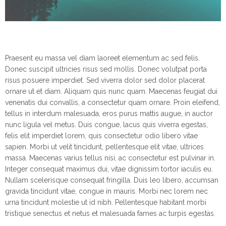
Praesent eu massa vel diam laoreet elementum ac sed felis.
Donec suscipit ultricies risus sed mollis. Donec volutpat porta
risus posuere imperdiet. Sed viverra dolor sed dolor placerat
ornare ut et diam. Aliquam quis nunc quam. Maecenas feugiat dui
venenatis dui convallis, a consectetur quam ornare. Proin eleifend,
tellus in interdum malesuada, eros purus mattis augue, in auctor
nunc ligula vel metus. Duis congue, lacus quis viverra egestas,
felis elit imperdiet lorem, quis consectetur odio libero vitae
sapien. Morbi ut velit tincidunt, pellentesque elit vitae, ultrices
massa. Maecenas varius tellus nisi, ac consectetur est pulvinar in.
Integer consequat maximus dui, vitae dignissim tortor iaculis eu.
Nullam scelerisque consequat fringilla. Duis leo libero, accumsan
gravida tincidunt vitae, congue in mauris. Morbi nec lorem nec
urna tincidunt molestie ut id nibh. Pellentesque habitant morbi
tristique senectus et netus et malesuada fames ac turpis egestas.