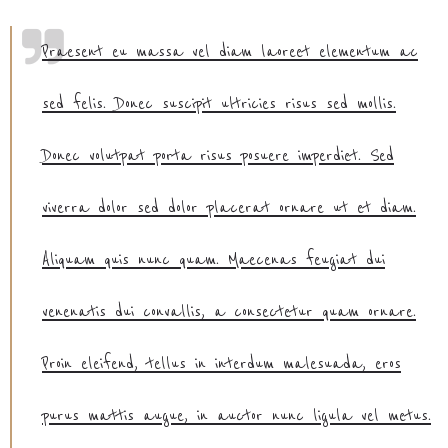
Praesent eu massa vel diam laoreet elementum ac
sed felis. Donec suscipit ultricies risus sed mollis.
Donec volutpat porta risus posuere imperdiet. Sed
viverra dolor sed dolor placerat ornare ut et diam.
Aliquam quis nunc quam. Maecenas feugiat dui
venenatis dui convallis, a consectetur quam ornare.
Proin eleifend, tellus in interdum malesuada, eros
purus mattis augue, in auctor nunc ligula vel metus.