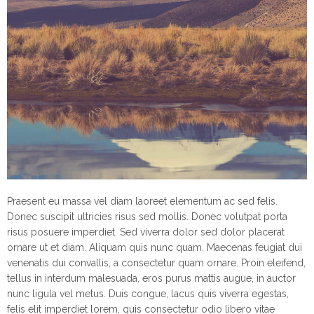
Praesent eu massa vel diam laoreet elementum ac sed felis.
Donec suscipit ultricies risus sed mollis. Donec volutpat porta
risus posuere imperdiet. Sed viverra dolor sed dolor placerat
ornare ut et diam. Aliquam quis nunc quam. Maecenas feugiat dui
venenatis dui convallis, a consectetur quam ornare. Proin eleifend,
tellus in interdum malesuada, eros purus mattis augue, in auctor
nunc ligula vel metus. Duis congue, lacus quis viverra egestas,
felis elit imperdiet lorem, quis consectetur odio libero vitae