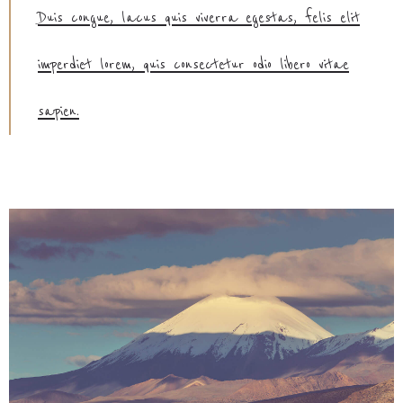
Duis congue, lacus quis viverra egestas, felis elit
imperdiet lorem, quis consectetur odio libero vitae
sapien.