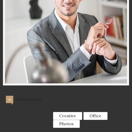
Kommentare
0
Creative
Office
Photos