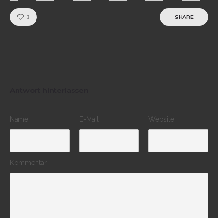
Like!
3
SHARE
Antwort hinterlassen
Name
E-Mail
Website
Kommentar