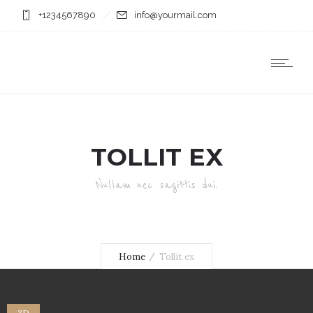
+1234567890
info@yourmail.com
TOLLIT EX
Nullam nec sagittis dui.
Home
Tollit ex
3D