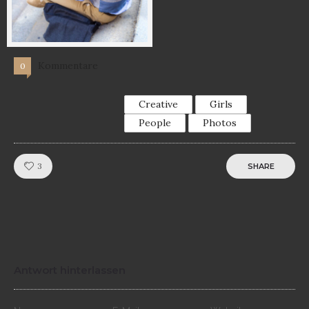
Kommentare
0
Creative
Girls
People
Photos
Like!
3
SHARE
Antwort hinterlassen