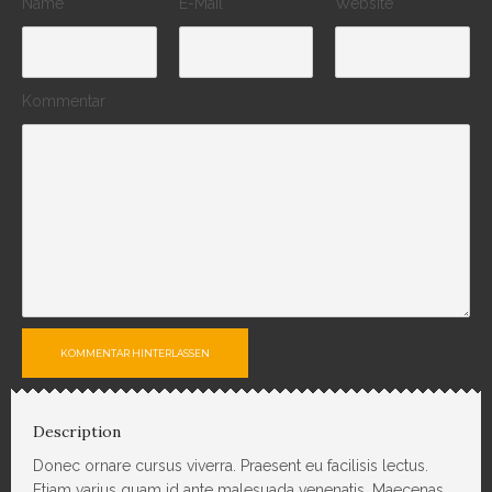
Name
E-Mail
Website
Kommentar
KOMMENTAR HINTERLASSEN
Description
Donec ornare cursus viverra. Praesent eu facilisis lectus.
Etiam varius quam id ante malesuada venenatis. Maecenas