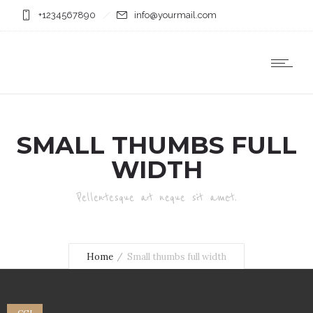
+1234567890
info@yourmail.com
SMALL THUMBS FULL
WIDTH
Pellentesque at neque sit amet.
Home
Small thumbs full width
CGI