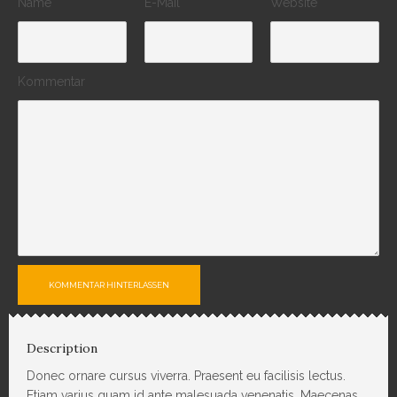
Name
E-Mail
Website
Kommentar
KOMMENTAR HINTERLASSEN
Description
Donec ornare cursus viverra. Praesent eu facilisis lectus.
Etiam varius quam id ante malesuada venenatis. Maecenas