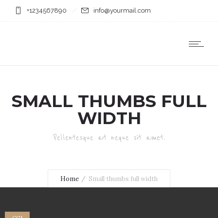
+1234567890
info@yourmail.com
SMALL THUMBS FULL
WIDTH
Pellentesque at neque sit amet.
Home
Small thumbs full width
CGI