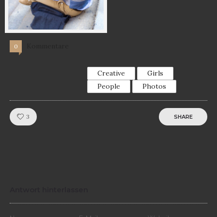
Kommentare
0
Creative
Girls
People
Photos
Like!
3
SHARE
Antwort hinterlassen