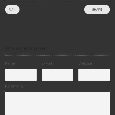
Like!
4
SHARE
Antwort hinterlassen
Name
E-Mail
Website
Kommentar