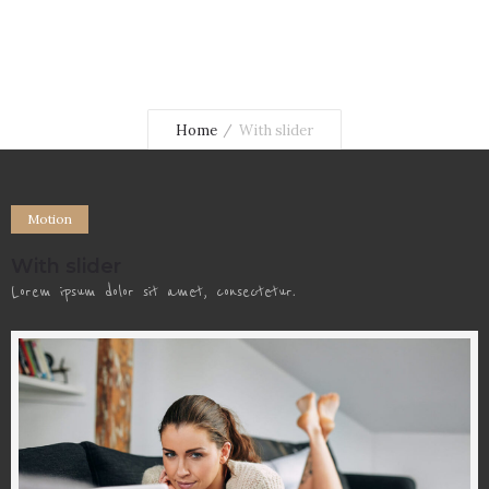
Home
With slider
Motion
With slider
Lorem ipsum dolor sit amet, consectetur.