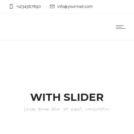
+1234567890
info@yourmail.com
WITH SLIDER
Lorem ipsum dolor sit amet, consectetur.