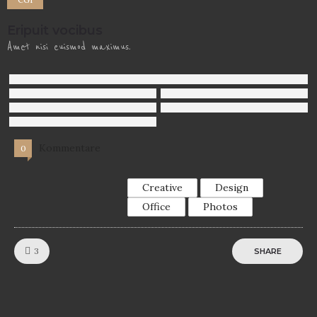
Eripuit vocibus
Amet nisi euismod maximus.
Kommentare
0
Creative
Design
Office
Photos
Like!
3
SHARE