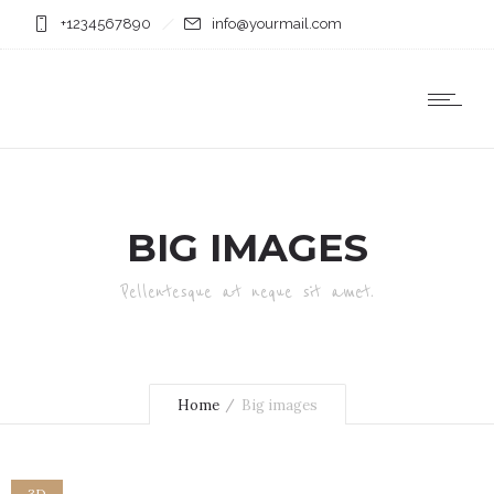
+1234567890
info@yourmail.com
BIG IMAGES
Pellentesque at neque sit amet.
Home
Big images
3D