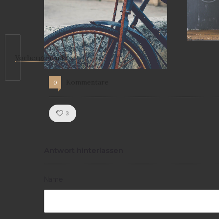
Vorhergehende
Kommentare
0
Like!
3
Antwort hinterlassen
Name