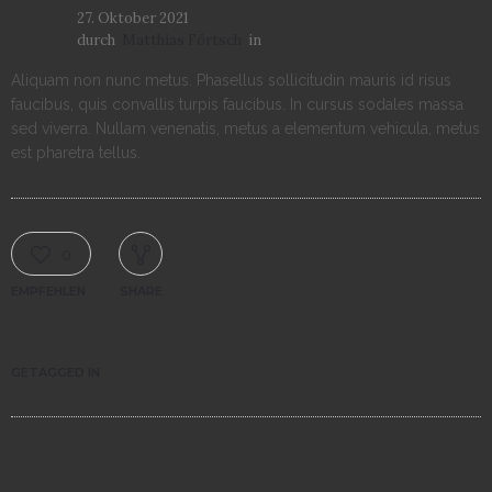
27. Oktober 2021
durch
Matthias Förtsch
in
Aliquam non nunc metus. Phasellus sollicitudin mauris id risus
faucibus, quis convallis turpis faucibus. In cursus sodales massa
sed viverra. Nullam venenatis, metus a elementum vehicula, metus
est pharetra tellus.
0
EMPFEHLEN
SHARE
GETAGGED IN