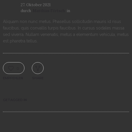
27. Oktober 2021
durch
Matthias Förtsch
in
Aliquam non nunc metus. Phasellus sollicitudin mauris id risus
faucibus, quis convallis turpis faucibus. In cursus sodales massa
sed viverra. Nullam venenatis, metus a elementum vehicula, metus
est pharetra tellus.
0
EMPFEHLEN
SHARE
GETAGGED IN