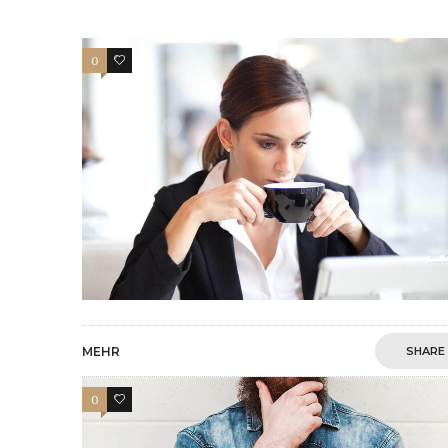
0
4
MEHR
SHARE
0
0