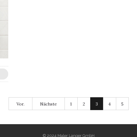
Vor.
Nächste
1
2
3
4
5
© 2024 Maler Langer GmbH