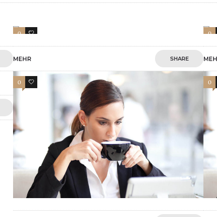
0
3
0
MEHR
SHARE
ME
0
4
0