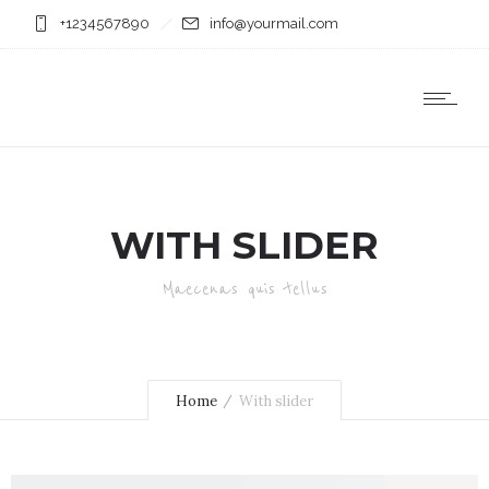
+1234567890
info@yourmail.com
WITH SLIDER
Maecenas quis tellus
Home
With slider