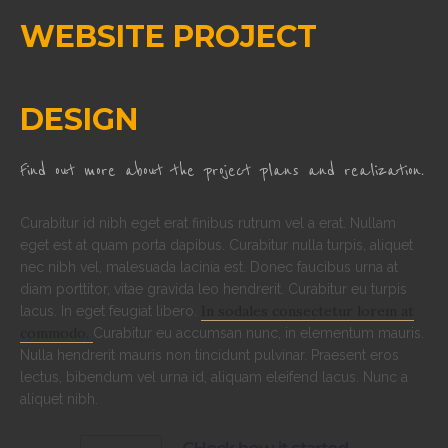
WEBSITE PROJECT
DESIGN
Find out more about the project plans and realization.
Curabitur id nibh eget erat finibus rutrum vel a erat. Nullam
eget est at quam porta dapibus. Curabitur nulla turpis, aliquet
nec nibh vel, malesuada lacinia est. Donec faucibus urna at
diam porttitor, vitae gravida leo hendrerit. Curabitur eu turpis
In sodales consectetur lorem at
lacus. In eget feugiat libero.
commodo.
Curabitur eu accumsan nunc, in elementum mauris.
Nulla hendrerit mauris non tincidunt pulvinar. Praesent eros
lectus, bibendum vel urna id, aliquam eleifend lacus. Nunc a
aliquet nibh.