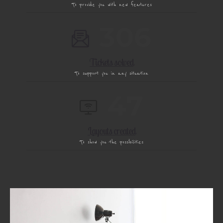
To provide you with new features
3
0
6
Tickets solved
To support you in any situation
4
7
Layouts created
To show you the possibilities