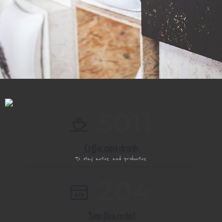
5
0
1
1
Coffee cups drank
To stay active and productive
2
0
4
New files coded